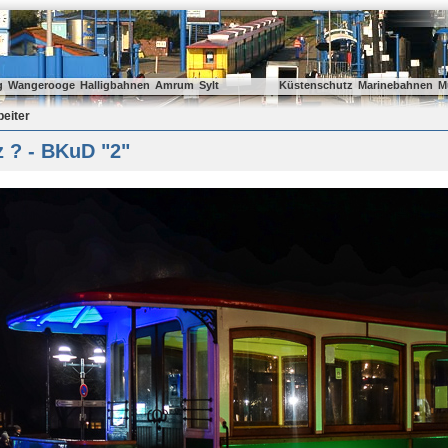
g
Wangerooge
Halligbahnen
Amrum
Sylt
Küstenschutz
Marinebahnen
M
beiter
z ? - BKuD "2"