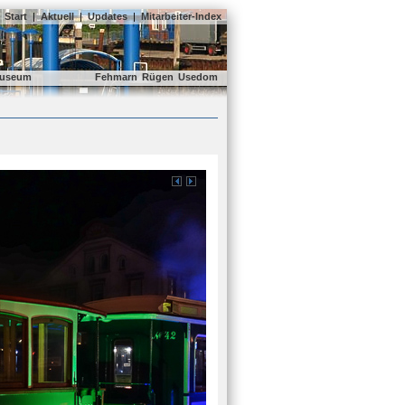
Start
|
Aktuell
|
Updates
|
Mitarbeiter-Index
useum
Fehmarn
Rügen
Usedom