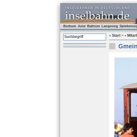
Borkum
Juist
Baltrum
Langeoog
Spiekeroo
Start
>
Mitar
Gmeind