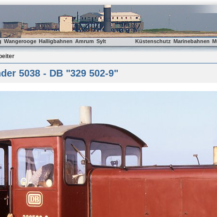
g
Wangerooge
Halligbahnen
Amrum
Sylt
Küstenschutz
Marinebahnen
M
beiter
er 5038 - DB "329 502-9"