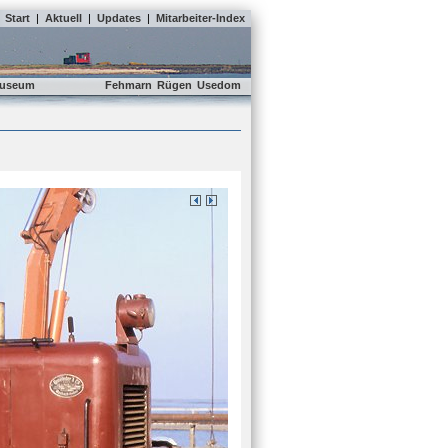
Start
|
Aktuell
|
Updates
|
Mitarbeiter-Index
useum
Fehmarn
Rügen
Usedom