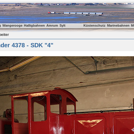
g
Wangerooge
Halligbahnen
Amrum
Sylt
Küstenschutz
Marinebahnen
M
beiter
der 4378 - SDK "4"