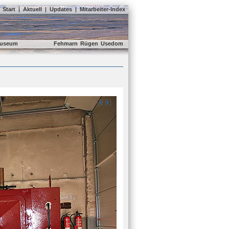
Start
|
Aktuell
|
Updates
|
Mitarbeiter-Index
useum
Fehmarn
Rügen
Usedom