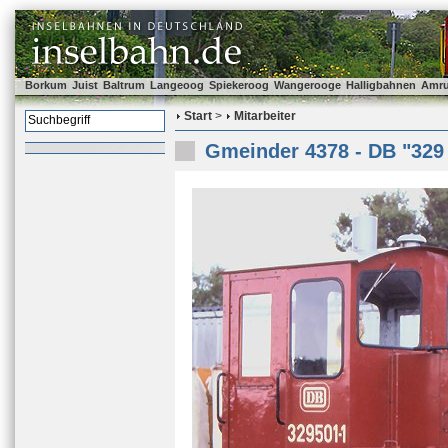
Borkum
Juist
Baltrum
Langeoog
Spiekeroog
Wangerooge
Halligbahnen
Amr
Start
>
Mitarbeiter
Gmeinder 4378 - DB "329