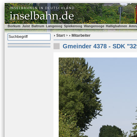
Borkum
Juist
Baltrum
Langeoog
Spiekeroog
Wangerooge
Halligbahnen
Amr
Start
>
Mitarbeiter
Gmeinder 4378 - SDK "32