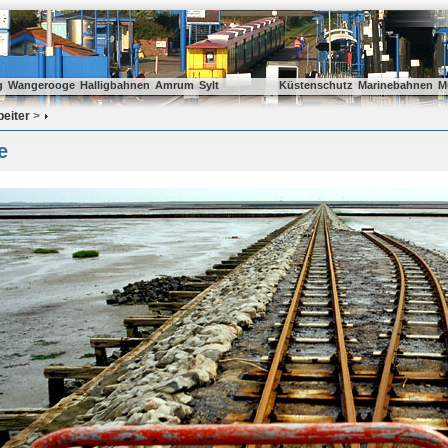
g
Wangerooge
Halligbahnen
Amrum
Sylt
Küstenschutz
Marinebahnen
M
beiter
>
e