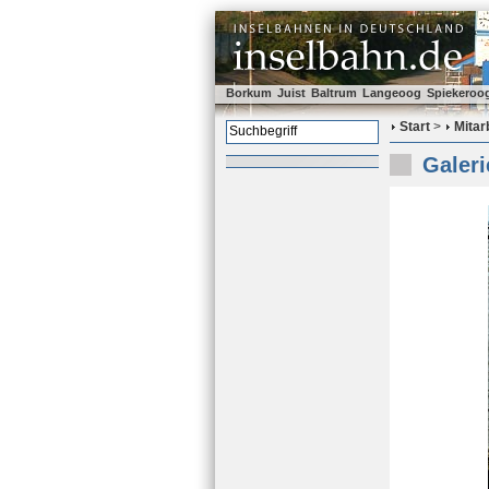
Borkum
Juist
Baltrum
Langeoog
Spiekeroo
Start
>
Mitar
Galeri