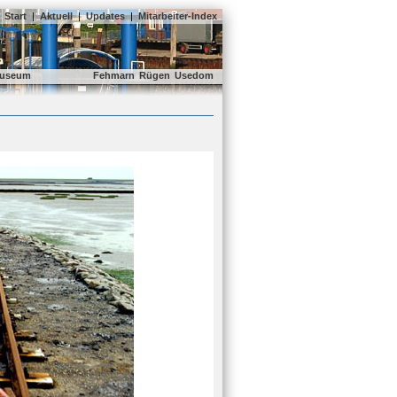
Start
|
Aktuell
|
Updates
|
Mitarbeiter-Index
useum
Fehmarn
Rügen
Usedom