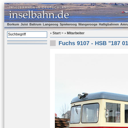
Borkum
Juist
Baltrum
Langeoog
Spiekeroog
Wangerooge
Halligbahnen
Amr
Start
>
Mitarbeiter
Fuchs 9107 - HSB "187 01