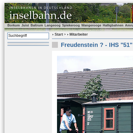
Borkum
Juist
Baltrum
Langeoog
Spiekeroog
Wangerooge
Halligbahnen
Amr
Start
>
Mitarbeiter
Freudenstein ? - IHS "51"