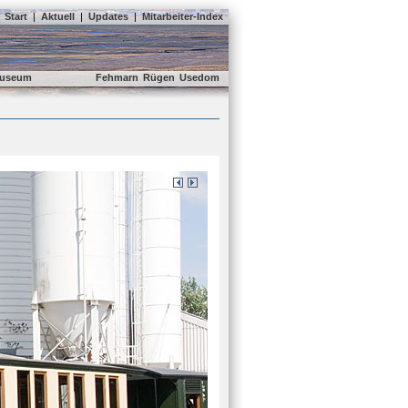
Start
|
Aktuell
|
Updates
|
Mitarbeiter-Index
useum
Fehmarn
Rügen
Usedom