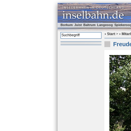
Borkum
Juist
Baltrum
Langeoog
Spiekeroo
Start
>
Mitar
Freude