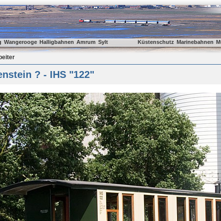
g
Wangerooge
Halligbahnen
Amrum
Sylt
Küstenschutz
Marinebahnen
M
beiter
nstein ? - IHS "122"