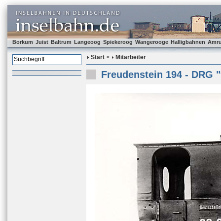
Borkum
Juist
Baltrum
Langeoog
Spiekeroog
Wangerooge
Halligbahnen
Amr
Start
>
Mitarbeiter
Freudenstein 194 - DRG "