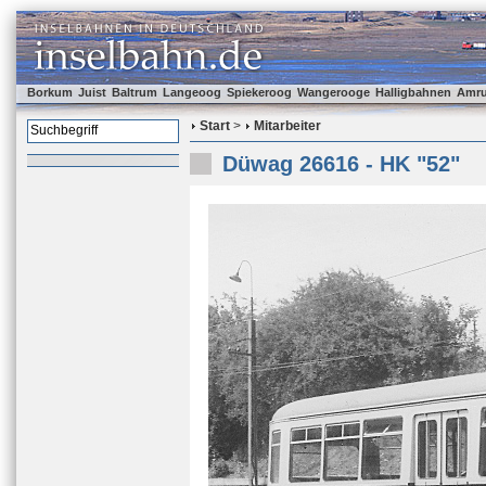
Borkum
Juist
Baltrum
Langeoog
Spiekeroog
Wangerooge
Halligbahnen
Amr
Start
>
Mitarbeiter
Düwag 26616 - HK "52"