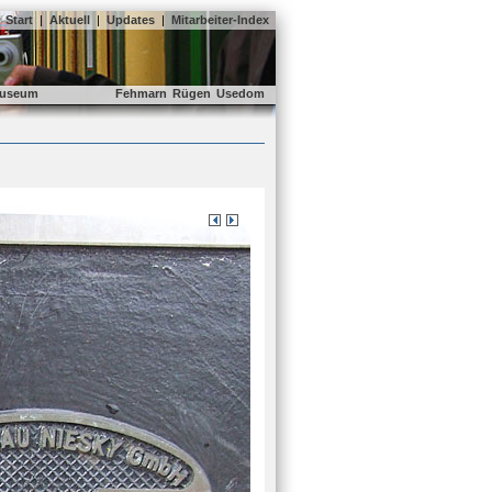
Start
|
Aktuell
|
Updates
|
Mitarbeiter-Index
useum
Fehmarn
Rügen
Usedom