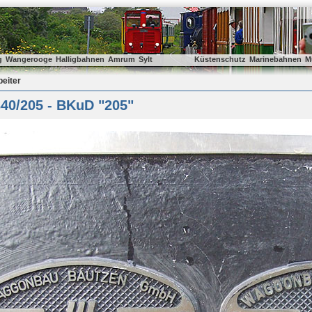
g
Wangerooge
Halligbahnen
Amrum
Sylt
Küstenschutz
Marinebahnen
M
beiter
40/205 - BKuD "205"