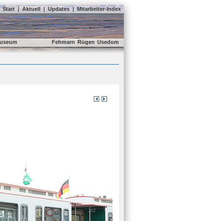
Start
|
Aktuell
|
Updates
|
Mitarbeiter-Index
useum
Fehmarn
Rügen
Usedom