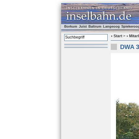
Borkum
Juist
Baltrum
Langeoog
Spiekeroo
Start
>
Mitar
DWA 3