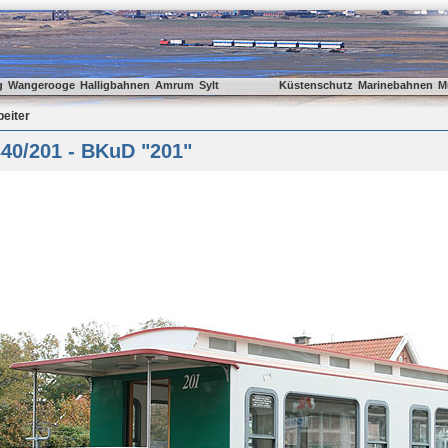
g
Wangerooge
Halligbahnen
Amrum
Sylt
Küstenschutz
Marinebahnen
M
beiter
40/201 - BKuD "201"