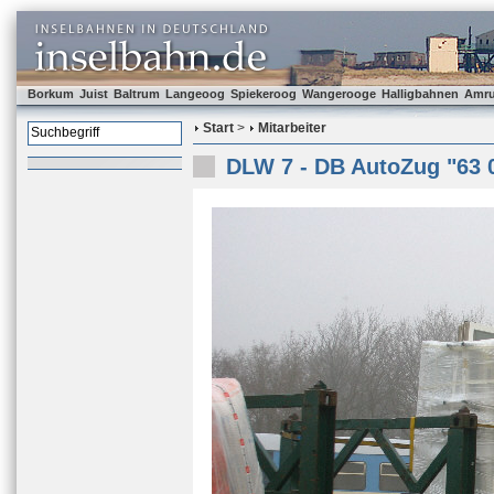
Borkum
Juist
Baltrum
Langeoog
Spiekeroog
Wangerooge
Halligbahnen
Amr
Start
>
Mitarbeiter
DLW 7 - DB AutoZug "63 