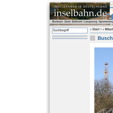
Borkum
Juist
Baltrum
Langeoog
Spiekeroo
Start
>
Mitar
Busch 