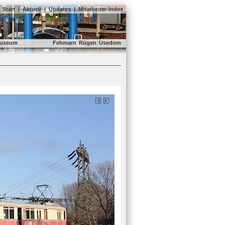
Start
|
Aktuell
|
Updates
|
Mitarbeiter-Index
useum
Fehmarn
Rügen
Usedom