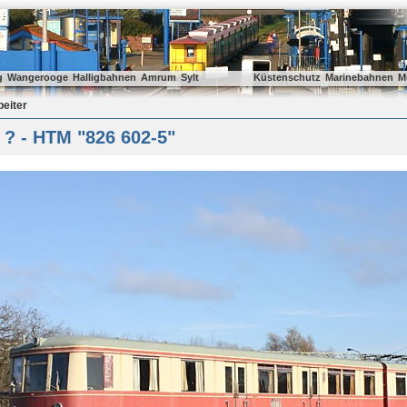
g
Wangerooge
Halligbahnen
Amrum
Sylt
Küstenschutz
Marinebahnen
M
beiter
? - HTM "826 602-5"