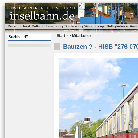
Borkum
Juist
Baltrum
Langeoog
Spiekeroog
Wangerooge
Halligbahnen
Amr
Start
>
Mitarbeiter
Bautzen ? - HISB "276 07