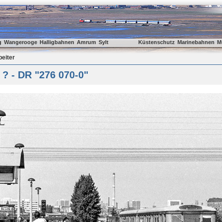
g
Wangerooge
Halligbahnen
Amrum
Sylt
Küstenschutz
Marinebahnen
M
beiter
? - DR "276 070-0"