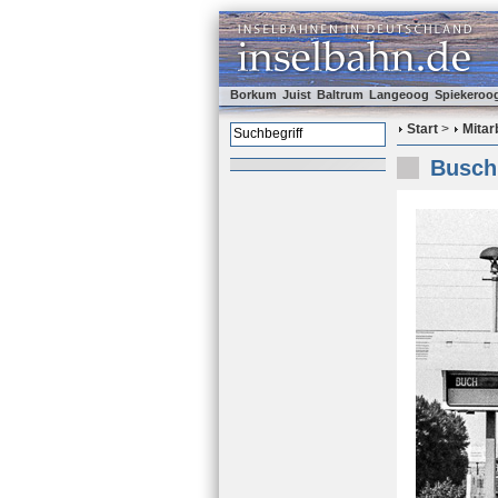
Borkum
Juist
Baltrum
Langeoog
Spiekeroo
Start
>
Mitar
Busch 