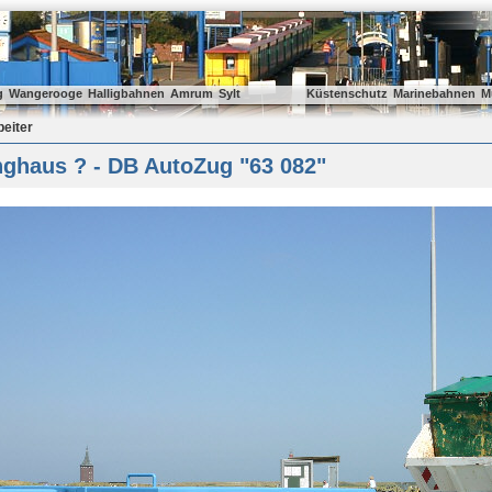
g
Wangerooge
Halligbahnen
Amrum
Sylt
Küstenschutz
Marinebahnen
M
beiter
nghaus ? - DB AutoZug "63 082"