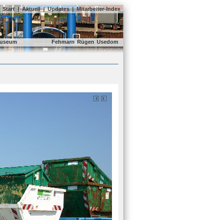
Start
|
Aktuell
|
Updates
|
Mitarbeiter-Index
useum
Fehmarn
Rügen
Usedom