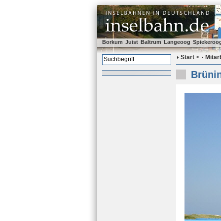
Borkum
Juist
Baltrum
Langeoog
Spiekeroo
Start
>
Mitar
Brüni