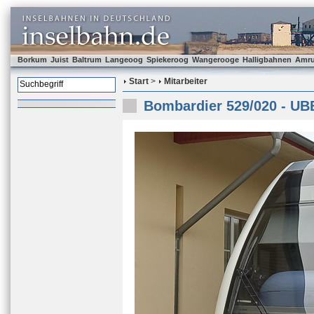
Borkum
Juist
Baltrum
Langeoog
Spiekeroog
Wangerooge
Halligbahnen
Amr
Start
>
Mitarbeiter
Bombardier 529/020 - UB