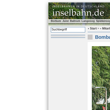
Borkum
Juist
Baltrum
Langeoog
Spiekeroo
Start
>
Mitar
Bombar