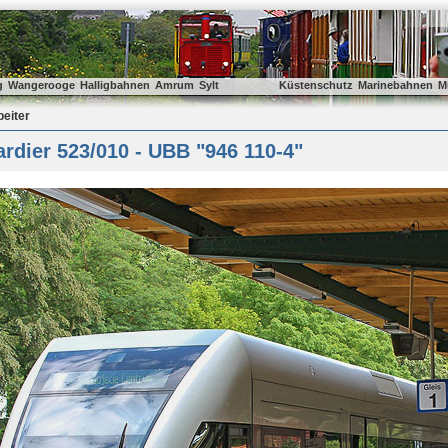
g
Wangerooge
Halligbahnen
Amrum
Sylt
Küstenschutz
Marinebahnen
M
beiter
dier 523/010 - UBB "946 110-4"