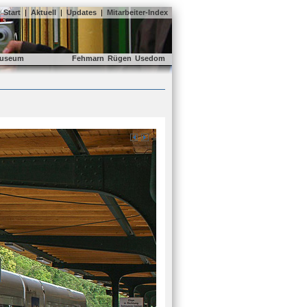
Start
|
Aktuell
|
Updates
|
Mitarbeiter-Index
useum
Fehmarn
Rügen
Usedom