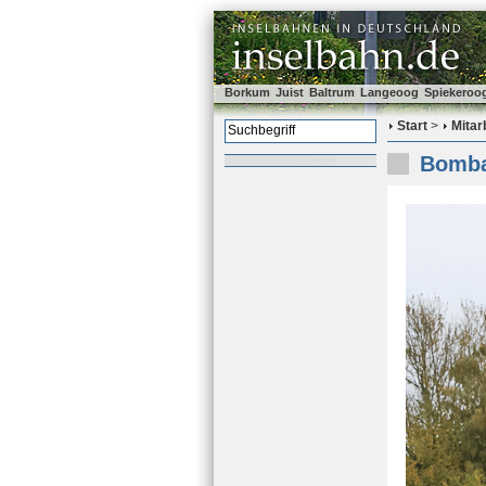
Borkum
Juist
Baltrum
Langeoog
Spiekeroo
Start
>
Mitar
Bombar