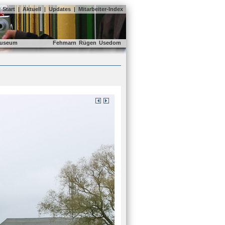
Start
|
Aktuell
|
Updates
|
Mitarbeiter-Index
useum
Fehmarn
Rügen
Usedom