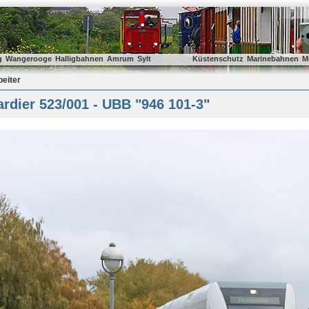
g
Wangerooge
Halligbahnen
Amrum
Sylt
Küstenschutz
Marinebahnen
M
beiter
dier 523/001 - UBB "946 101-3"