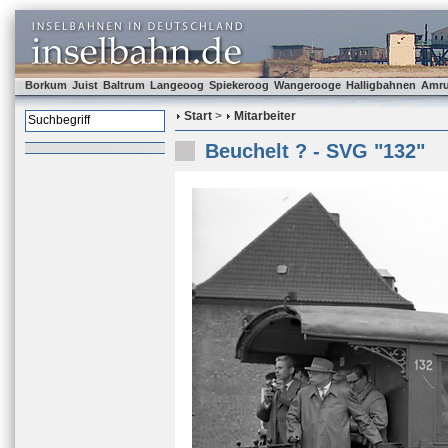
Borkum
Juist
Baltrum
Langeoog
Spiekeroog
Wangerooge
Halligbahnen
Amr
Start
>
Mitarbeiter
Beuchelt ? - SVG "132"