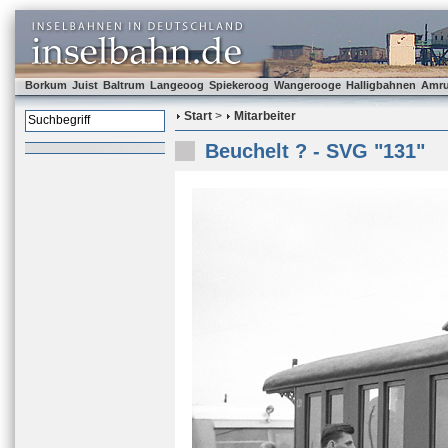
Borkum
Juist
Baltrum
Langeoog
Spiekeroog
Wangerooge
Halligbahnen
Amr
Start
>
Mitarbeiter
Beuchelt ? - SVG "131"