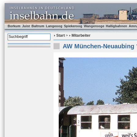
Borkum
Juist
Baltrum
Langeoog
Spiekeroog
Wangerooge
Halligbahnen
Amr
Start
>
Mitarbeiter
AW München-Neuaubing ?