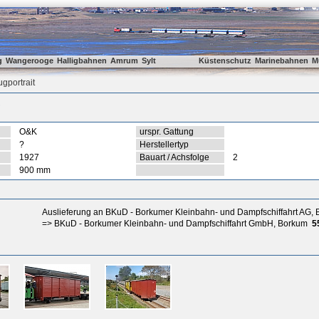
g
Wangerooge
Halligbahnen
Amrum
Sylt
Küstenschutz
Marinebahnen
M
gportrait
?
O&K
urspr. Gattung
?
Herstellertyp
1927
Bauart / Achsfolge
2
900 mm
Auslieferung an BKuD - Borkumer Kleinbahn- und Dampfschiffahrt AG,
=> BKuD - Borkumer Kleinbahn- und Dampfschiffahrt GmbH, Borkum
5