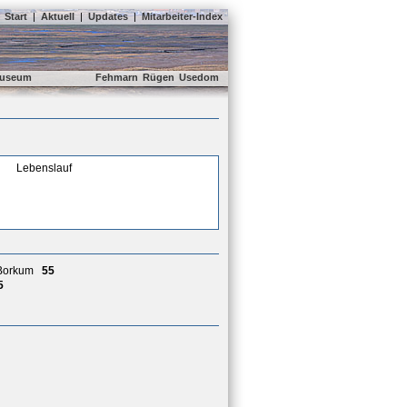
Start
|
Aktuell
|
Updates
|
Mitarbeiter-Index
useum
Fehmarn
Rügen
Usedom
Lebenslauf
 Borkum
55
5