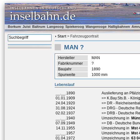
Borkum
Juist
Baltrum
Langeoog
Spiekeroog
Wangerooge
Halligbahnen
Amr
Start
> Fahrzeugportrait
MAN ?
Hersteller
MAN
Fabriknummer
?
Baujahr
1890
Spurweite
1000 mm
Lebenslauf
__.__.1890
Auslieferung an Pfälz
01.01.1909
=> K.Bay.Sts.B. - Kön
24.04.1920
=> DR - Reicheisenb
31.08.1924
=> DRG - Deutsche Re
02.02.1937
=> DRB - Deutsche R
__.__.1940
Umzeichnung in
Müns
07.09.1949
=> DB - Deutsche Bu
14.11.1955
Umzeichnung in
Mst 
__.__.1957
Umzeichnung in
Mst 
01.04.1972
Umzeichnung in
63 0