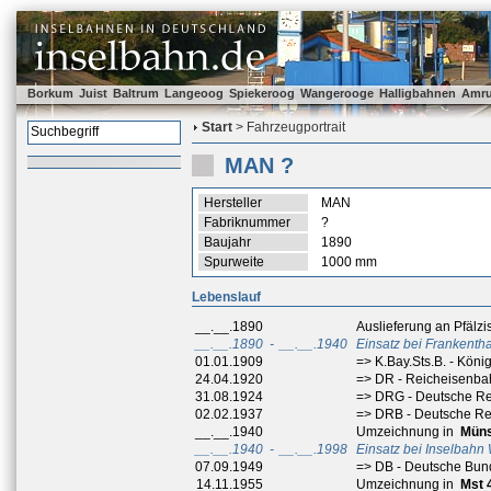
Borkum
Juist
Baltrum
Langeoog
Spiekeroog
Wangerooge
Halligbahnen
Amr
Start
> Fahrzeugportrait
MAN ?
Hersteller
MAN
Fabriknummer
?
Baujahr
1890
Spurweite
1000 mm
Lebenslauf
__.__.1890
Auslieferung an Pfälz
__.__.1890
-
__.__.1940
Einsatz bei Frankenth
01.01.1909
=> K.Bay.Sts.B. - Kön
24.04.1920
=> DR - Reicheisenb
31.08.1924
=> DRG - Deutsche Re
02.02.1937
=> DRB - Deutsche R
__.__.1940
Umzeichnung in
Müns
__.__.1940
-
__.__.1998
Einsatz bei Inselbah
07.09.1949
=> DB - Deutsche Bu
14.11.1955
Umzeichnung in
Mst 