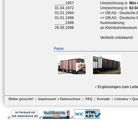
__.__.1957
Umzeichnung in
Mst 
01.04.1972
Umzeichnung in
63 0
01.01.1994
=> DB AG - Deutsche 
01.01.1998
=> DB AG - Deutsche 
__.__.1998
Ausmusterung
26.06.1998
an Kleinbahnmuseum J
Verbleib unbekannt
Fotos
Ergänzungen zum Lebe
Bilder gesucht!
|
Impressum + Datenschutz
|
FAQ
|
Kontakt
|
Literatur + Qu