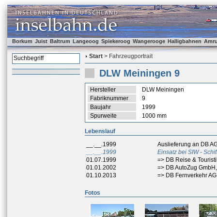
Borkum
Juist
Baltrum
Langeoog
Spiekeroog
Wangerooge
Halligbahnen
Amr
Start
> Fahrzeugportrait
DLW Meiningen 9
Hersteller
DLW Meiningen
Fabriknummer
9
Baujahr
1999
Spurweite
1000 mm
Lebenslauf
__.__.1999
Auslieferung an DB A
__.__.1999
Einsatz bei SIW - Sch
01.07.1999
=> DB Reise & Tourist
01.01.2002
=> DB AutoZug GmbH,
01.10.2013
=> DB Fernverkehr AG
Fotos