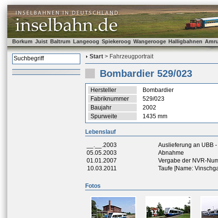
Borkum
Juist
Baltrum
Langeoog
Spiekeroog
Wangerooge
Halligbahnen
Amr
Start
> Fahrzeugportrait
Bombardier 529/023
Hersteller
Bombardier
Fabriknummer
529/023
Baujahr
2002
Spurweite
1435 mm
Lebenslauf
__.__.2003
Auslieferung an UBB 
05.05.2003
Abnahme
01.01.2007
Vergabe der NVR-Nu
10.03.2011
Taufe [Name: Vinschg
Fotos