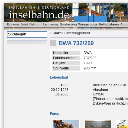
Borkum
Juist
Baltrum
Langeoog
Spiekeroog
Wangerooge
Halligbahnen
Amr
Start
> Fahrzeugportrait
DWA 732/209
Hersteller
DWA
Fabriknummer
732/209
Baujahr
1993
Spurweite
900 mm
Lebenslauf
__.__.1993
Auslieferung an BKuD
20.12.1993
Abnahme
__.01.2006
Umbau
[Einbau einer zusätzli
Dyken-Weg in Richtun
Fotos