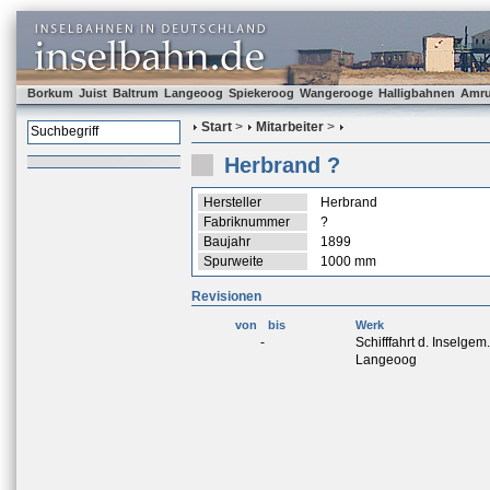
Borkum
Juist
Baltrum
Langeoog
Spiekeroog
Wangerooge
Halligbahnen
Amr
Start
>
Mitarbeiter
>
Herbrand ?
Hersteller
Herbrand
Fabriknummer
?
Baujahr
1899
Spurweite
1000 mm
Revisionen
von
bis
Werk
-
Schifffahrt d. Inselge
Langeoog