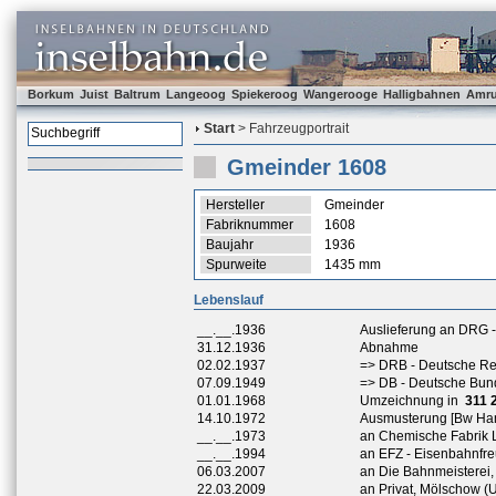
Borkum
Juist
Baltrum
Langeoog
Spiekeroog
Wangerooge
Halligbahnen
Amr
Start
> Fahrzeugportrait
Gmeinder 1608
Hersteller
Gmeinder
Fabriknummer
1608
Baujahr
1936
Spurweite
1435 mm
Lebenslauf
__.__.1936
Auslieferung an DRG 
31.12.1936
Abnahme
02.02.1937
=> DRB - Deutsche R
07.09.1949
=> DB - Deutsche Bu
01.01.1968
Umzeichnung in
311 
14.10.1972
Ausmusterung [Bw Ha
__.__.1973
an Chemische Fabrik 
__.__.1994
an EFZ - Eisenbahnfre
06.03.2007
an Die Bahnmeisterei
22.03.2009
an Privat, Mölschow 