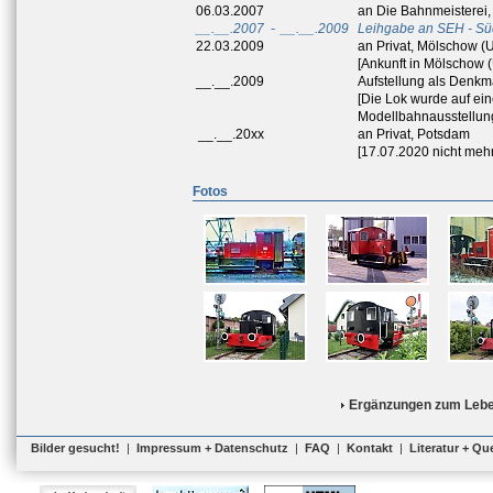
06.03.2007
an Die Bahnmeisterei
__.__.2007
-
__.__.2009
Leihgabe an SEH - Sü
22.03.2009
an Privat, Mölschow 
[Ankunft in Mölschow
__.__.2009
Aufstellung als Denk
[Die Lok wurde auf ei
Modellbahnausstellung
__.__.20xx
an Privat, Potsdam
[17.07.2020 nicht meh
Fotos
Ergänzungen zum Lebe
Bilder gesucht!
|
Impressum + Datenschutz
|
FAQ
|
Kontakt
|
Literatur + Qu