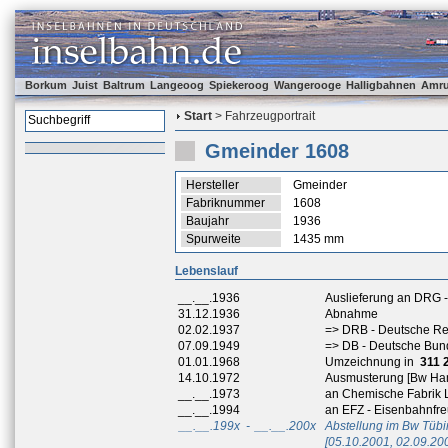
Borkum
Juist
Baltrum
Langeoog
Spiekeroog
Wangerooge
Halligbahnen
Amr
Start
> Fahrzeugportrait
Gmeinder 1608
Hersteller
Gmeinder
Fabriknummer
1608
Baujahr
1936
Spurweite
1435 mm
Lebenslauf
__.__.1936
Auslieferung an DRG 
31.12.1936
Abnahme
02.02.1937
=> DRB - Deutsche R
07.09.1949
=> DB - Deutsche Bu
01.01.1968
Umzeichnung in
311 
14.10.1972
Ausmusterung [Bw Ha
__.__.1973
an Chemische Fabrik 
__.__.1994
an EFZ - Eisenbahnfre
__.__.199x
-
__.__.200x
Abstellung im Bw Tüb
[05.10.2001, 02.09.20