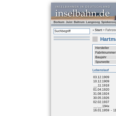
Borkum
Juist
Baltrum
Langeoog
Spiekeroo
Start
> Fahrzeu
Hartm
Hersteller
Fabriknummer
Baujahr
Spurweite
Lebenslauf
03.12.1909
10.12.1909
__.11.1918
01.04.1920
31.08.1924
30.05.1926
02.02.1937
__.__.194x
16.01.1959
-
1