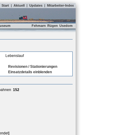
Start
|
Aktuell
|
Updates
|
Mitarbeiter-Index
useum
Fehmarn
Rügen
Usedom
Lebenslauf
Revisionen / Stationierungen
Einsatzdetails einblenden
nbahnen
152
endet]