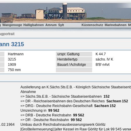
g
Wangerooge
Halligbahnen
Amrum
Sylt
Küstenschutz
Marinebahnen
M
gportrait
ann 3215
Hartmann
urspr. Gattung
K 44.7
3215
Herstellertyp
sächs. IV K
1909
Bauart / Achsfolge
B'B'-n4vt
750 mm
Auslieferung an K.Sächs.Sts.E.B. - Königlich Sächsische Staatseise
Abnahme
=> Sächs.Sts.E.B. - Sächsische Staatseisenbahnen
152
=> DR - Reichseisenbahnen des Deutschen Reiches
Sachsen 152
=> DRG - Deutsche Reichsbahn-Gesellschaft
Sachsen 152
Umzeichnung in
99 562
=> DRB - Deutsche Reichsbahn
99 562
=> DR - Deutsche Reichsbahn
99 562
1.02.1964
Umbau durch Reichsbahnausbesserungswerk Görlitz
[Großteilerneuerung] [alter Kessel im Raw Görlitz für Lok 99 545 verw