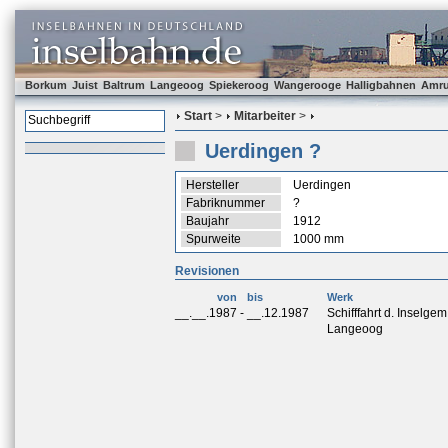
Borkum
Juist
Baltrum
Langeoog
Spiekeroog
Wangerooge
Halligbahnen
Amr
Start
>
Mitarbeiter
>
Uerdingen ?
Hersteller
Uerdingen
Fabriknummer
?
Baujahr
1912
Spurweite
1000 mm
Revisionen
von
bis
Werk
__.__.1987
-
__.12.1987
Schifffahrt d. Inselge
Langeoog