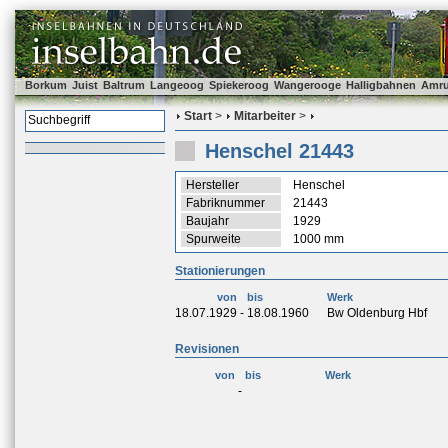
Borkum
Juist
Baltrum
Langeoog
Spiekeroog
Wangerooge
Halligbahnen
Amr
Start
>
Mitarbeiter
>
Henschel 21443
Hersteller
Henschel
Fabriknummer
21443
Baujahr
1929
Spurweite
1000 mm
Stationierungen
von
bis
Werk
18.07.1929
-
18.08.1960
Bw Oldenburg Hbf
Revisionen
von
bis
Werk
-