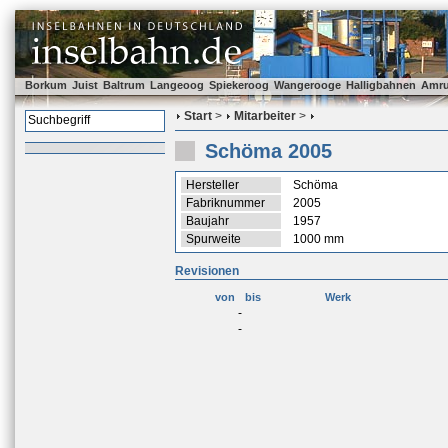
Borkum
Juist
Baltrum
Langeoog
Spiekeroog
Wangerooge
Halligbahnen
Amr
Start
>
Mitarbeiter
>
Schöma 2005
Hersteller
Schöma
Fabriknummer
2005
Baujahr
1957
Spurweite
1000 mm
Revisionen
von
bis
Werk
-
-