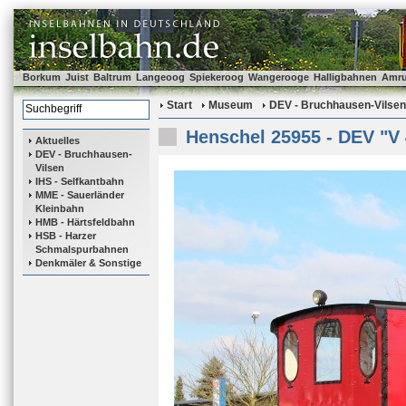
Borkum
Juist
Baltrum
Langeoog
Spiekeroog
Wangerooge
Halligbahnen
Amr
Start
Museum
DEV - Bruchhausen-Vilsen
Henschel 25955 - DEV "V 
Aktuelles
DEV - Bruchhausen-
Vilsen
IHS - Selfkantbahn
MME - Sauerländer
Kleinbahn
HMB - Härtsfeldbahn
HSB - Harzer
Schmalspurbahnen
Denkmäler & Sonstige