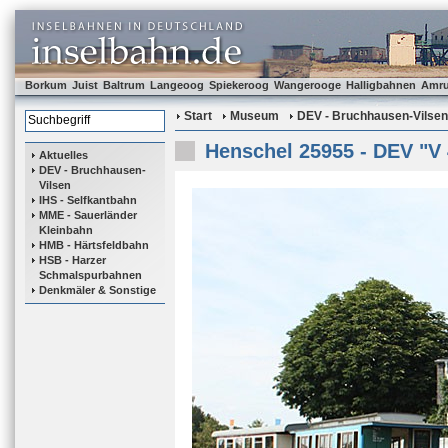
Borkum
Juist
Baltrum
Langeoog
Spiekeroog
Wangerooge
Halligbahnen
Amr
Start
Museum
DEV - Bruchhausen-Vilsen
Henschel 25955 - DEV "V 
Aktuelles
DEV - Bruchhausen-
Vilsen
IHS - Selfkantbahn
MME - Sauerländer
Kleinbahn
HMB - Härtsfeldbahn
HSB - Harzer
Schmalspurbahnen
Denkmäler & Sonstige