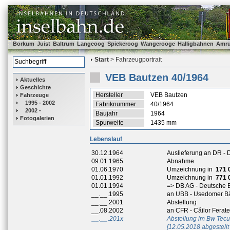
Borkum
Juist
Baltrum
Langeoog
Spiekeroog
Wangerooge
Halligbahnen
Amr
Start
> Fahrzeugportrait
VEB Bautzen 40/1964
Aktuelles
Geschichte
Hersteller
VEB Bautzen
Fahrzeuge
1995 - 2002
Fabriknummer
40/1964
2002 -
Baujahr
1964
Fotogalerien
Spurweite
1435 mm
Lebenslauf
30.12.1964
Auslieferung an DR -
09.01.1965
Abnahme
01.06.1970
Umzeichnung in
171 
01.01.1992
Umzeichnung in
771 
01.01.1994
=> DB AG - Deutsche 
__.__.1995
an UBB - Usedomer B
__.__.2001
Abstellung
__.08.2002
an CFR - Căilor Fera
__.__.201x
Abstellung im Bw Tecu
[12.05.2018 abgestellt