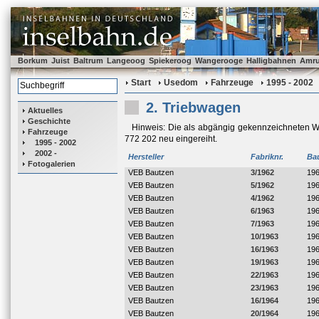
Borkum
Juist
Baltrum
Langeoog
Spiekeroog
Wangerooge
Halligbahnen
Amr
Start
Usedom
Fahrzeuge
1995 - 2002
2. Triebwagen
Aktuelles
Geschichte
Hinweis: Die als abgängig gekennzeichneten 
Fahrzeuge
772 202 neu eingereiht.
1995 - 2002
2002 -
Hersteller
Fabriknr.
Ba
Fotogalerien
VEB Bautzen
3/1962
19
VEB Bautzen
5/1962
19
VEB Bautzen
4/1962
19
VEB Bautzen
6/1963
19
VEB Bautzen
7/1963
19
VEB Bautzen
10/1963
19
VEB Bautzen
16/1963
19
VEB Bautzen
19/1963
19
VEB Bautzen
22/1963
19
VEB Bautzen
23/1963
19
VEB Bautzen
16/1964
19
VEB Bautzen
20/1964
19