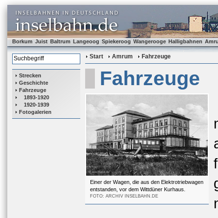
Borkum
Juist
Baltrum
Langeoog
Spiekeroog
Wangerooge
Halligbahnen
Amr
Start
Amrum
Fahrzeuge
Fahrzeuge
Strecken
Geschichte
Fahrzeuge
1893-1920
1920-1939
Fotogalerien
Einer der Wagen, die aus den Elektrotriebwagen
entstanden, vor dem Wittdüner Kurhaus.
FOTO: ARCHIV INSELBAHN.DE