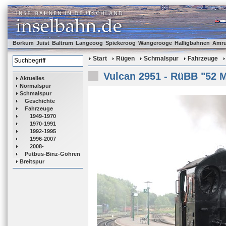
Borkum
Juist
Baltrum
Langeoog
Spiekeroog
Wangerooge
Halligbahnen
Amr
Start
Rügen
Schmalspur
Fahrzeuge
Vulcan 2951 - RüBB "52 
Aktuelles
Normalspur
Schmalspur
Geschichte
Fahrzeuge
1949-1970
1970-1991
1992-1995
1996-2007
2008-
Putbus-Binz-Göhren
Breitspur