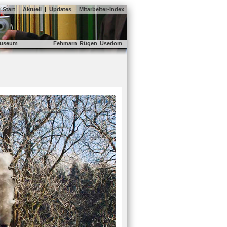
Start
|
Aktuell
|
Updates
|
Mitarbeiter-Index
useum
Fehmarn
Rügen
Usedom