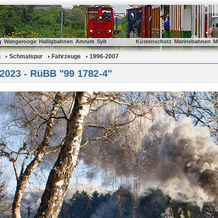
g
Wangerooge
Halligbahnen
Amrum
Sylt
Küstenschutz
Marinebahnen
M
n
Schmalspur
Fahrzeuge
1996-2007
2023 - RüBB "99 1782-4"