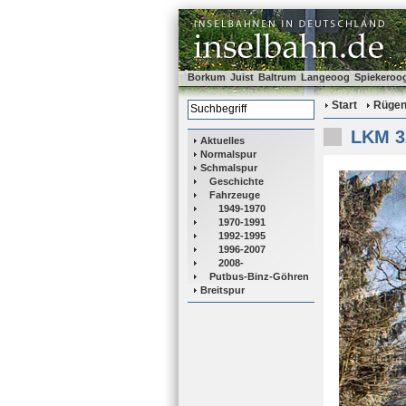
Borkum
Juist
Baltrum
Langeoog
Spiekeroo
Start
Rüge
LKM 3
Aktuelles
Normalspur
Schmalspur
Geschichte
Fahrzeuge
1949-1970
1970-1991
1992-1995
1996-2007
2008-
Putbus-Binz-Göhren
Breitspur