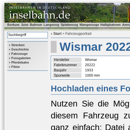
Borkum
Juist
Baltrum
Langeoog
Spiekeroog
Wangerooge
Halligbahnen
Amr
Start
> Fahrzeugportrait
Wismar 202
Strecken
Geschichte
Fahrzeuge
Fotogalerien
Hersteller
Wismar
Pferdebahn
Fabriknummer
20222
Filme
Baujahr
1933
Spurweite
1000 mm
Hochladen eines Fo
Nutzen Sie die Mögl
diesem Fahrzeug zu
ganz einfach: Datei