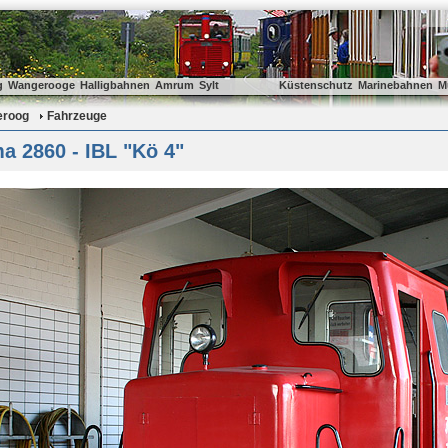
g
Wangerooge
Halligbahnen
Amrum
Sylt
Küstenschutz
Marinebahnen
M
eroog
Fahrzeuge
a 2860 - IBL "Kö 4"