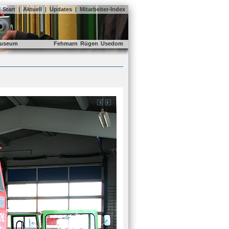
Start
|
Aktuell
|
Updates
|
Mitarbeiter-Index
useum
Fehmarn
Rügen
Usedom