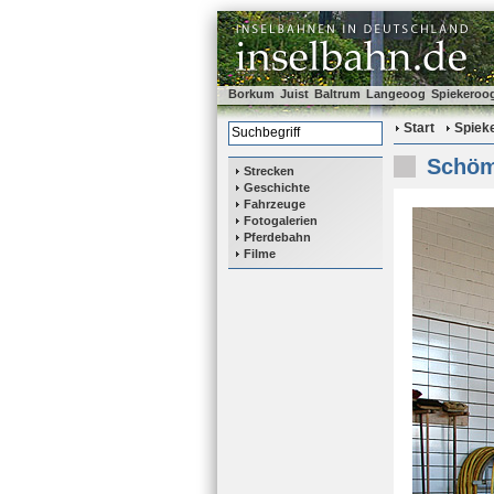
Borkum
Juist
Baltrum
Langeoog
Spiekeroo
Start
Spiek
Schöm
Strecken
Geschichte
Fahrzeuge
Fotogalerien
Pferdebahn
Filme