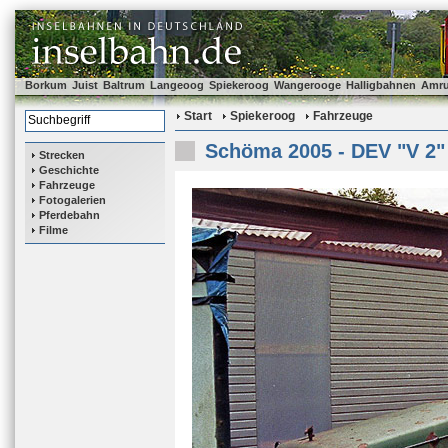
Borkum
Juist
Baltrum
Langeoog
Spiekeroog
Wangerooge
Halligbahnen
Amr
Start
Spiekeroog
Fahrzeuge
Schöma 2005 - DEV "V 2"
Strecken
Geschichte
Fahrzeuge
Fotogalerien
Pferdebahn
Filme