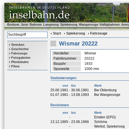
Borkum
Juist
Baltrum
Langeoog
Spiekeroog
Wangerooge
Halligbahnen
Amr
Start
Spiekeroog
Fahrzeuge
Wismar 20222
Strecken
Geschichte
Hersteller
Wismar
Fahrzeuge
Fotogalerien
Fabriknummer
20222
Pferdebahn
Baujahr
1933
Filme
Spurweite
1000 mm
Stationierungen
von
bis
Werk
25.06.1981
-
30.06.1981
Bw Oldenburg
01.07.1981
-
13.08.1993
Bw Wangerooge
Revisionen
von
bis
Werk
-
Emden (EPG)
13.12.1965
-
23.06.1966
Schöma
-
Werkst. Spiekeroog