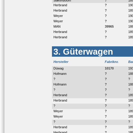
Stilkenboom
?
18
Herbrand
?
19
Herbrand
?
18
Weyer
?
19
Weyer
?
19
MAN
39965
18
Herbrand
?
18
Herbrand
?
18
3. Güterwagen
Hersteller
Fabriknr.
Ba
Düwag
10170
19
Hofmann
?
18
?
?
?
Hofmann
?
18
?
?
?
Herbrand
?
18
Herbrand
?
18
?
?
?
Weyer
?
18
Weyer
?
18
?
?
?
Herbrand
?
18
Herbrand
?
18