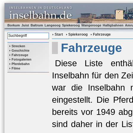
Borkum
Juist
Baltrum
Langeoog
Spiekeroog
Wangerooge
Halligbahnen
Amr
Start
Spiekeroog
Fahrzeuge
Fahrzeuge
Strecken
Geschichte
Fahrzeuge
Fotogalerien
Diese Liste enthä
Pferdebahn
Filme
Inselbahn für den Zei
war die Inselbahn m
eingestellt. Die Pf
bereits vor 1949 abge
sind daher in der Li