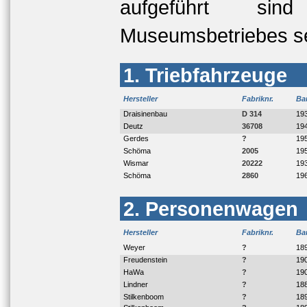
aufgeführt si
Museumsbetriebes se
1. Triebfahrzeuge
Hersteller
Fabriknr.
Ba
Draisinenbau
D 314
19
Deutz
36708
19
Gerdes
?
19
Schöma
2005
19
Wismar
20222
19
Schöma
2860
19
2. Personenwagen
Hersteller
Fabriknr.
Ba
Weyer
?
18
Freudenstein
?
19
HaWa
?
19
Lindner
?
18
Stilkenboom
?
18