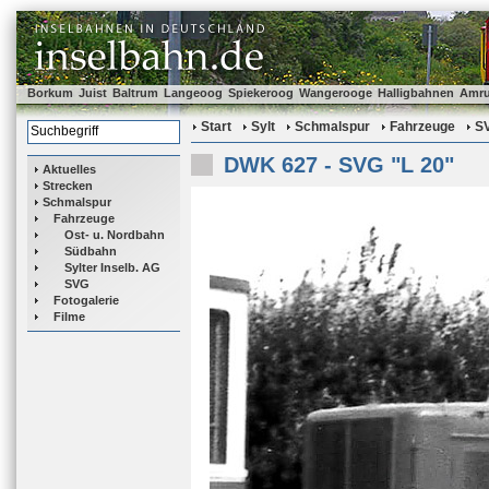
Borkum
Juist
Baltrum
Langeoog
Spiekeroog
Wangerooge
Halligbahnen
Amr
Start
Sylt
Schmalspur
Fahrzeuge
S
DWK 627 - SVG "L 20"
Aktuelles
Strecken
Schmalspur
Fahrzeuge
Ost- u. Nordbahn
Südbahn
Sylter Inselb. AG
SVG
Fotogalerie
Filme